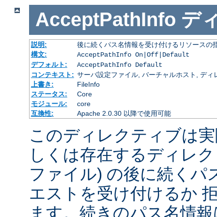
AcceptPathInfo
デ
説明:
後に続くパス名情報を受け付けるリソースの
構文:
AcceptPathInfo On|Off|Default
デフォルト:
AcceptPathInfo Default
コンテキスト:
サーバ設定ファイル, バーチャルホスト, ディレクトリ
上書き:
FileInfo
ステータス:
Core
モジュール:
core
互換性:
Apache 2.0.30 以降で使用可能
このディレクティブは実
しくは存在するディレク
ファイル) の後に続く
エストを受け付けるか 
ます。続きのパス名情報