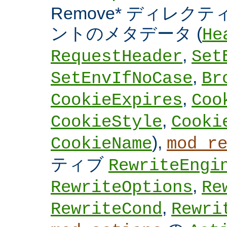
Remove* ディレクテ
ントのメタデータ (
He
,
RequestHeader
Set
,
SetEnvIfNoCase
Br
,
CookieExpires
Coo
,
CookieStyle
Cooki
),
CookieName
mod_r
ティブ
RewriteEngi
,
RewriteOptions
Re
,
RewriteCond
Rewri