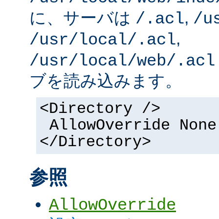
に、サーバは
,
/.acl
/u
,
/usr/local/.acl
/usr/local/web/.acl
ブを読み込みます。
<Directory />
AllowOverride None
</Directory>
参照
AllowOverride