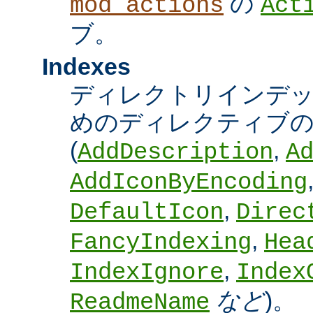
の
mod_actions
Act
ブ。
Indexes
ディレクトリインデ
めのディレクティブの
(
,
AddDescription
A
AddIconByEncoding
,
DefaultIcon
Direc
,
FancyIndexing
Hea
,
IndexIgnore
Index
など
)。
ReadmeName