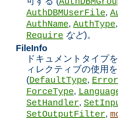
可する (
AuthDBMGrou
,
AuthDBMUserFile
A
,
AuthName
AuthType
など
)。
Require
FileInfo
ドキュメントタイプ
ィレクティブの使用を
(
,
DefaultType
Erro
,
ForceType
Languag
,
SetHandler
SetInp
,
SetOutputFilter
m