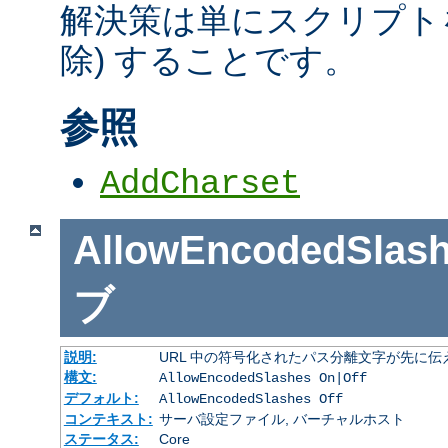
解決策は単にスクリプトを
除) することです。
参照
AddCharset
AllowEncodedSlas
ブ
説明:
URL 中の符号化されたパス分離文字が先に
構文:
AllowEncodedSlashes On|Off
デフォルト:
AllowEncodedSlashes Off
コンテキスト:
サーバ設定ファイル, バーチャルホスト
ステータス:
Core