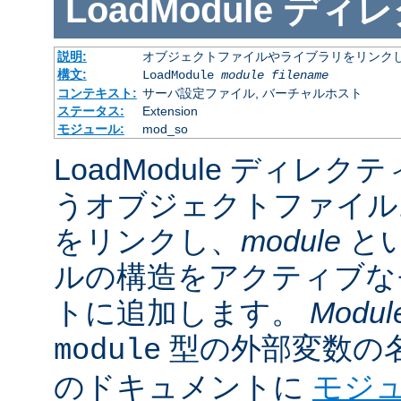
LoadModule
ディレ
説明:
オブジェクトファイルやライブラリをリンクし
構文:
LoadModule
module filename
コンテキスト:
サーバ設定ファイル, バーチャルホスト
ステータス:
Extension
モジュール:
mod_so
LoadModule ディレク
うオブジェクトファイル
をリンクし、
module
と
ルの構造をアクティブな
トに追加します。
Modul
型の外部変数の
module
のドキュメントに
モジ