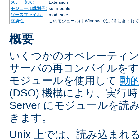
ステータス:
Extension
モジュール識別子:
so_module
ソースファイル:
mod_so.c
互換性:
このモジュールは Window では (常に含まれて
概要
いくつかのオペレーティ
サーバの再コンパイルをす
モジュールを使用して
動
(DSO) 機構により、実行時に 
Server にモジュールを
きます。
Unix 上では、読み込ま