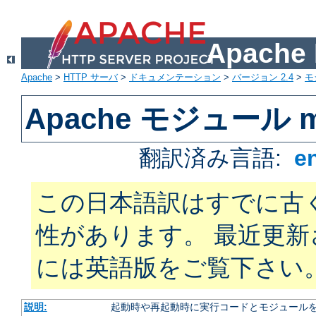
Apach
Apache
>
HTTP サーバ
>
ドキュメンテーション
>
バージョン 2.4
>
モ
Apache モジュール m
翻訳済み言語:
e
この日本語訳はすでに古
性があります。 最近更
には英語版をご覧下さい
説明:
起動時や再起動時に実行コードとモジュール