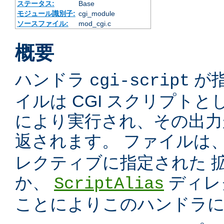
ステータス:
Base
モジュール識別子:
cgi_module
ソースファイル:
mod_cgi.c
概要
ハンドラ
が
cgi-script
イルは CGI スクリプトと
により実行され、その出力
返されます。 ファイルは
レクティブに指定された 
か、
ディレ
ScriptAlias
ことによりこのハンドラ