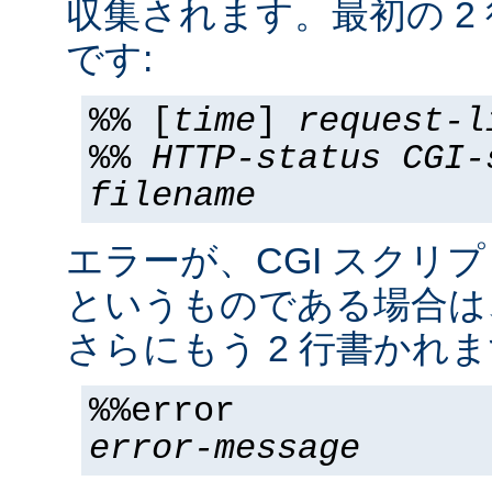
収集されます。最初の 2
です:
%% [
time
]
request-l
%%
HTTP-status
CGI-
filename
エラーが、CGI スクリ
というものである場合は
さらにもう 2 行書かれま
%%error
error-message