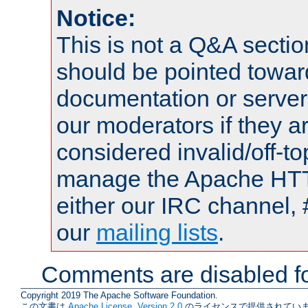
Notice:
This is not a Q&A sect
should be pointed towar
documentation or serve
our moderators if they a
considered invalid/off-t
manage the Apache HTTP
either our IRC channel, 
our
mailing lists
.
Comments are disabled fo
Copyright 2019 The Apache Software Foundation.
この文書は
Apache License, Version 2.0
のライセンスで提供されていま