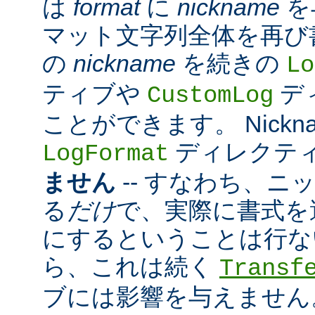
は
format
に
nickname
を
マット文字列全体を再び
の
nickname
を続きの
Lo
ティブや
デ
CustomLog
ことができます。 Nickn
ディレクテ
LogFormat
ません
-- すなわち、ニ
る
だけ
で、実際に書式を
にするということは行な
ら、これは続く
Transf
ブには影響を与えません