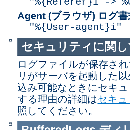
"%{Referer}i -> %
Agent (ブラウザ) ログ
"%{User-agent}i"
セキュリティに関し
ログファイルが保存され
リがサーバを起動した以
込み可能なときにセキュ
する理由の詳細は
セキュ
照してください。
BufferedLogs
ディ