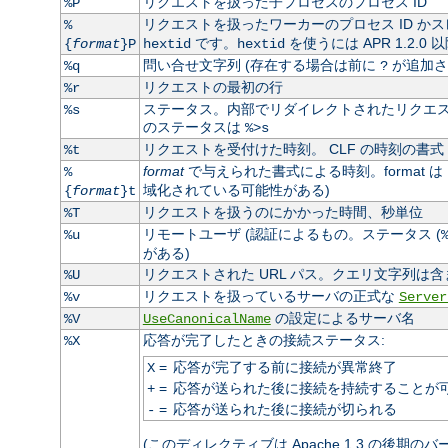
リクエストを扱った子プロセスのプロセス ID
%P
リクエストを扱ったワーカーのプロセス ID かス
%
です。
を使うには APR 1.2.0
{
format
}P
hextid
hextid
問い合せ文字列 (存在する場合は前に
が追加さ
%q
?
リクエストの最初の行
%r
ステータス。内部でリダイレクトされたリクエスト
%s
のステータスは
%>s
リクエストを受付けた時刻。 CLF の時刻の書式 
%t
format
で与えられた書式による時刻。format は
%
域化されている可能性がある)
{
format
}t
リクエストを扱うのにかかった時間、秒単位
%T
リモートユーザ (認証によるもの。ステータス (
%u
がある)
リクエストされた URL パス。クエリ文字列は含
%U
リクエストを扱っているサーバの正式な
%v
Server
の設定によるサーバ名
%V
UseCanonicalName
応答が完了したときの接続ステータス:
%X
=
応答が完了する前に接続が異常終了
X
=
応答が送られた後に接続を持続することが
+
=
応答が送られた後に接続が切られる
-
(このディレクティブは Apache 1.3 の後期の