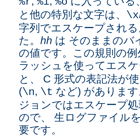
,
,
に入っている
%r
%i
%o
と他の特別な文字は、
\x
字列でエスケープされる
た。
hh
は そのままのバイ
の値です。この規則の例
ラッシュを使ってエス
と、 C 形式の表記法が
(
,
など) があります。
\n
\t
ジョンではエスケープ処
ので、 生ログファイル
要です。