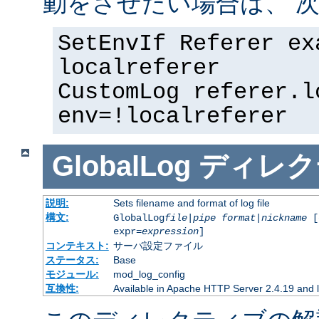
動をさせたい場合は、 次
SetEnvIf Referer ex
localreferer
CustomLog referer.l
env=!localreferer
GlobalLog
ディレク
説明:
Sets filename and format of log file
構文:
GlobalLog
file
|
pipe
format
|
nickname
[
expr=
expression
]
コンテキスト:
サーバ設定ファイル
ステータス:
Base
モジュール:
mod_log_config
互換性:
Available in Apache HTTP Server 2.4.19 and l