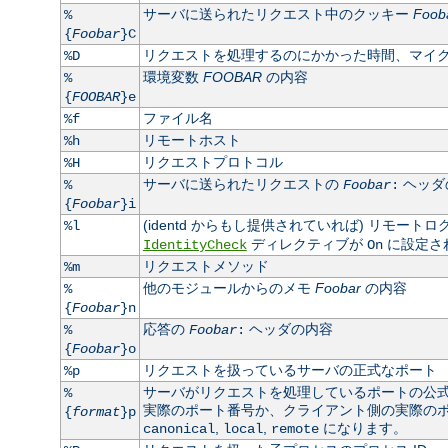
サーバに送られたリクエスト中のクッキー
Foob
%
{
Foobar
}C
リクエストを処理するのにかかった時間、マイ
%D
環境変数
FOOBAR
の内容
%
{
FOOBAR
}e
ファイル名
%f
リモートホスト
%h
リクエストプロトコル
%H
サーバに送られたリクエストの
ヘッダ
%
Foobar
:
{
Foobar
}i
(identd からもし提供されていれば) リモート
%l
ディレクティブが
に設定さ
IdentityCheck
On
リクエストメソッド
%m
他のモジュールからのメモ
Foobar
の内容
%
{
Foobar
}n
応答の
ヘッダの内容
%
Foobar
:
{
Foobar
}o
リクエストを扱っているサーバの正式なポート
%p
サーバがリクエストを処理しているポートの公
%
実際のポート番号か、クライアント側の実際のポート
{
format
}p
,
,
になります。
canonical
local
remote