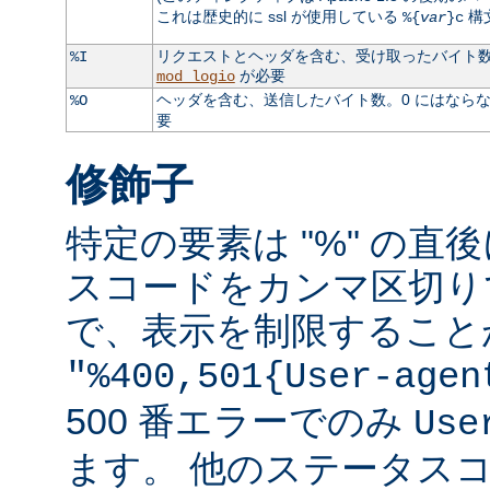
これは歴史的に ssl が使用している
構
%{
var
}c
リクエストとヘッダを含む、受け取ったバイト数。
%I
が必要
mod_logio
ヘッダを含む、送信したバイト数。0 にはなら
%O
要
修飾子
特定の要素は "%" の直後
スコードをカンマ区切り
で、表示を制限すること
"%400,501{User-agen
500 番エラーでのみ
Use
ます。 他のステータス