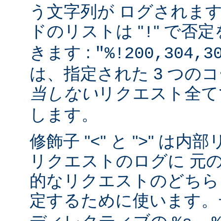
う文字列が ログされま
ドのリストは "
" で否
!
きます :
"%!200,304,3
は、指定された 3 つの
当しない
リクエスト全
します。
修飾子 "<" と ">" 
リクエストのログに 元
的なリクエストのどちら
定するために使います。