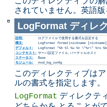
このディレクティブの解
されていません。英語版
LogFormat
ディレ
説明:
ログファイルで使用する書式を設定する
構文:
LogFormat
format
|
nickname
[
nickname
]
デフォルト:
LogFormat "%h %l %u %t \"%r\" %>s %b
コンテキスト:
サーバ設定ファイル, バーチャルホスト
ステータス:
Base
モジュール:
mod_log_config
このディレクティブはア
ルの書式を指定します。
ディレクテ
LogFormat
どちらかを とることが