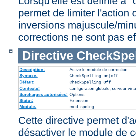
Lorsqu'elle est définie à "
permet de limiter l'actio
inversions majuscule/min
corrections ne sont pas e
Directive
CheckSpel
Description:
Active le module de correction
Syntaxe:
CheckSpelling on|off
Défaut:
CheckSpelling Off
Contexte:
configuration globale, serveur virtu
Surcharges autorisées:
Options
Statut:
Extension
Module:
mod_speling
Cette directive permet d'a
désactiver le module de co