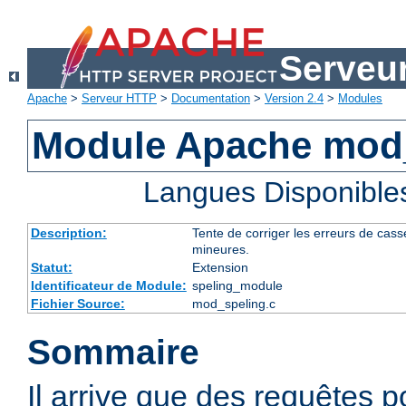
Serveu
Apache
>
Serveur HTTP
>
Documentation
>
Version 2.4
>
Modules
Module Apache mod
Langues Disponible
Description:
Tente de corriger les erreurs de cas
mineures.
Statut:
Extension
Identificateur de Module:
speling_module
Fichier Source:
mod_speling.c
Sommaire
Il arrive que des requêtes