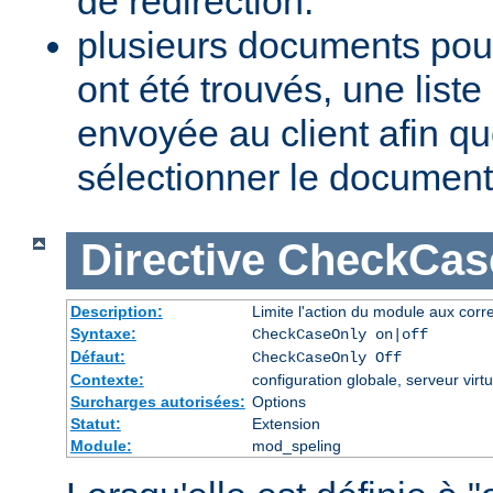
de redirection.
plusieurs documents pou
ont été trouvés, une list
envoyée au client afin qu
sélectionner le document
Directive
CheckCas
Description:
Limite l'action du module aux corr
Syntaxe:
CheckCaseOnly on|off
Défaut:
CheckCaseOnly Off
Contexte:
configuration globale, serveur virtu
Surcharges autorisées:
Options
Statut:
Extension
Module:
mod_speling