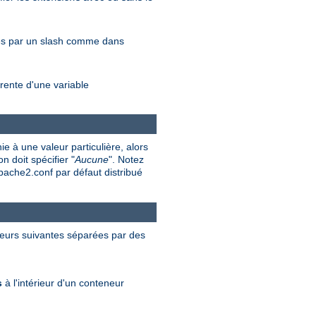
rés par un slash comme dans
rente d'une variable
e à une valeur particulière, alors
n doit spécifier "
Aucune
". Notez
apache2.conf par défaut distribué
valeurs suivantes séparées par des
s
à l'intérieur d'un conteneur