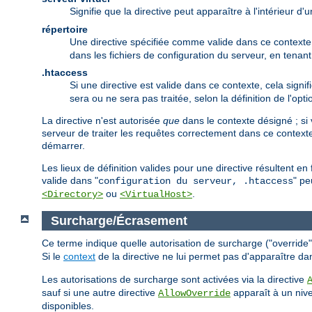
Signifie que la directive peut apparaître à l'intérieur d
répertoire
Une directive spécifiée comme valide dans ce contexte p
dans les fichiers de configuration du serveur, en tena
.htaccess
Si une directive est valide dans ce contexte, cela signif
sera ou ne sera pas traitée, selon la définition de l'opt
La directive n'est autorisée
que
dans le contexte désigné ; si 
serveur de traiter les requêtes correctement dans ce contexte
démarrer.
Les lieux de définition valides pour une directive résultent e
valide dans "
" pe
configuration du serveur, .htaccess
ou
.
<Directory>
<VirtualHost>
Surcharge/Écrasement
Ce terme indique quelle autorisation de surcharge ("override") 
Si le
context
de la directive ne lui permet pas d'apparaître da
Les autorisations de surcharge sont activées via la directive
sauf si une autre directive
apparaît à un nive
AllowOverride
disponibles.