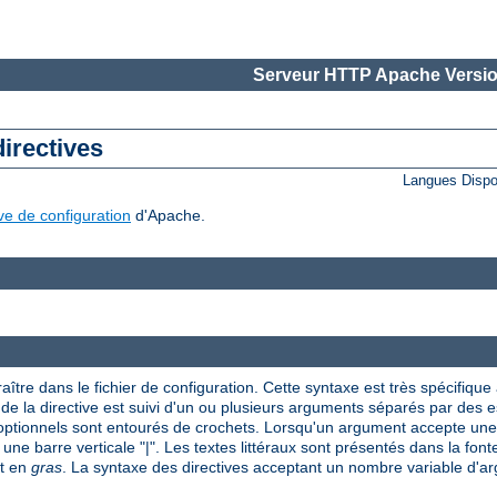
Serveur HTTP Apache Versio
directives
Langues Dispo
ive de configuration
d'Apache.
aître dans le fichier de configuration. Cette syntaxe est très spécifique à
om de la directive est suivi d'un ou plusieurs arguments séparés par des
 optionnels sont entourés de crochets. Lorsqu'un argument accepte une 
 une barre verticale "|". Les textes littéraux sont présentés dans la font
nt en
gras
. La syntaxe des directives acceptant un nombre variable d'arg