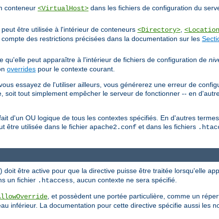
'un conteneur
dans les fichiers de configuration du serv
<VirtualHost>
eut être utilisée à l'intérieur de conteneurs
,
<Directory>
<Locatio
nt compte des restrictions précisées dans la documentation sur les
Secti
ie qu'elle peut apparaître à l'intérieur de fichiers de configuration de
niv
ion
overrides
pour le contexte courant.
vous essayez de l'utiliser ailleurs, vous générerez une erreur de config
, soit tout simplement empêcher le serveur de fonctionner -- en d'autr
n fait d'un OU logique de tous les contextes spécifiés. En d'autres term
ut être utilisée dans le fichier
et dans les fichiers
apache2.conf
.htac
doit être active pour que la directive puisse être traitée lorsqu'elle ap
ns un fichier
, aucun contexte ne sera spécifié.
.htaccess
, et possèdent une portée particulière, comme un répert
AllowOverride
au inférieur. La documentation pour cette directive spécifie aussi les 