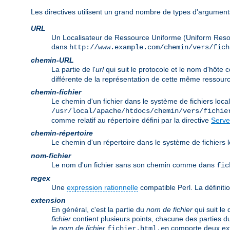
Les directives utilisent un grand nombre de types d'arguments
URL
Un Localisateur de Ressource Uniforme (Uniform Reso
dans
http://www.example.com/chemin/vers/fich
chemin-URL
La partie de l'
url
qui suit le protocole et le nom d'hôt
différente de la représentation de cette même ressourc
chemin-fichier
Le chemin d'un fichier dans le système de fichiers lo
/usr/local/apache/htdocs/chemin/vers/fichie
comme relatif au répertoire défini par la directive
Serve
chemin-répertoire
Le chemin d'un répertoire dans le système de fichier
nom-fichier
Le nom d'un fichier sans son chemin comme dans
fic
regex
Une
expression rationnelle
compatible Perl. La définitio
extension
En général, c'est la partie du
nom de fichier
qui suit le
fichier
contient plusieurs points, chacune des parties d
le
nom de fichier
comporte deux ex
fichier.html.en