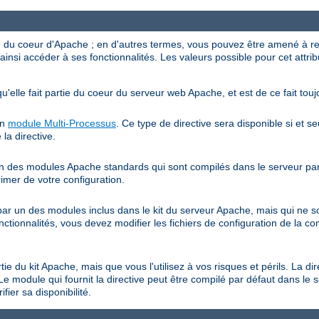
ve du coeur d'Apache ; en d'autres termes, vous pouvez être amené à r
ainsi accéder à ses fonctionnalités. Les valeurs possible pour cet attrib
qu'elle fait partie du coeur du serveur web Apache, et est de ce fait touj
un
module Multi-Processus
. Ce type de directive sera disponible si et s
 la directive.
 un des modules Apache standards qui sont compilés dans le serveur par 
rimer de votre configuration.
e par un des modules inclus dans le kit du serveur Apache, mais qui ne 
onctionnalités, vous devez modifier les fichiers de configuration de la co
rtie du kit Apache, mais que vous l'utilisez à vos risques et périls. La di
Le module qui fournit la directive peut être compilé par défaut dans le 
fier sa disponibilité.