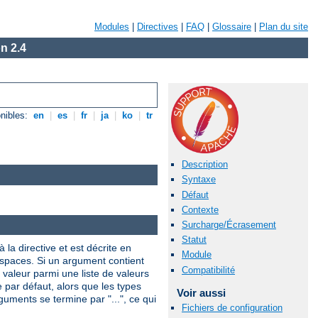
Modules
|
Directives
|
FAQ
|
Glossaire
|
Plan du site
n 2.4
nibles:
en
|
es
|
fr
|
ja
|
ko
|
tr
Description
Syntaxe
Défaut
Contexte
Surcharge/Écrasement
Statut
 la directive et est décrite en
Module
 espaces. Si un argument contient
Compatibilité
valeur parmi une liste de valeurs
e par défaut, alors que les types
Voir aussi
uments se termine par "...", ce qui
Fichiers de configuration