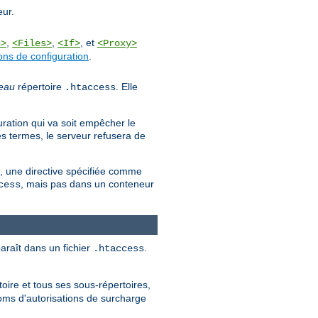
eur.
,
,
, et
n>
<Files>
<If>
<Proxy>
ons de configuration
.
eau
répertoire
. Elle
.htaccess
uration qui va soit empêcher le
es termes, le serveur refusera de
es, une directive spécifiée comme
, mais pas dans un conteneur
cess
paraît dans un fichier
.
.htaccess
oire et tous ses sous-répertoires,
noms d'autorisations de surcharge