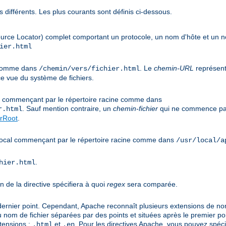
 différents. Les plus courants sont définis ci-dessous.
urce Locator) complet comportant un protocole, un nom d'hôte et un
ier.html
e comme dans
. Le
chemin-URL
représent
/chemin/vers/fichier.html
e vue du système de fichiers.
cal commençant par le répertoire racine comme dans
. Sauf mention contraire, un
chemin-fichier
qui ne commence pas
r.html
rRoot
.
s local commençant par le répertoire racine comme dans
/usr/local/a
.
hier.html
n de la directive spécifiera à quoi
regex
sera comparée.
 dernier point. Cependant, Apache reconnaît plusieurs extensions de noms
u nom de fichier séparées par des points et situées après le premier po
tensions :
et
. Pour les directives Apache, vous pouvez spéci
.html
.en