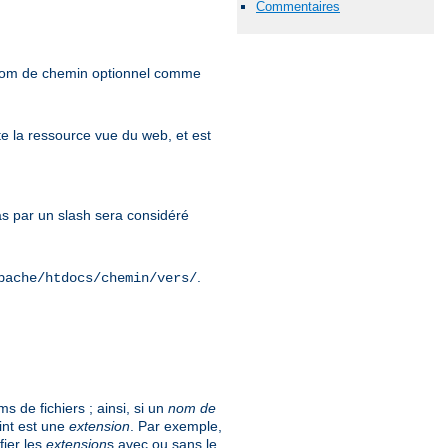
Commentaires
 nom de chemin optionnel comme
e la ressource vue du web, et est
 par un slash sera considéré
.
pache/htdocs/chemin/vers/
 de fichiers ; ainsi, si un
nom de
int est une
extension
. Par exemple,
fier les
extension
s avec ou sans le