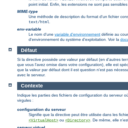
point initial. Enfin, les
extension
s ne sont pas sensibles
MIME-type
Une méthode de description du format d'un fichier co
.
text/html
env-variable
Le nom d'une
variable d'environnement
définie au cour
d'environnement du système d'exploitation. Voir la
docu
Défaut
Si la directive possède une valeur par défaut (en d'autres te
que vous l'avez omise dans votre configuration), elle est spécif
que la valeur par défaut dont il est question n'est pas nécess
avec le serveur.
Contexte
Indique les parties des fichiers de configuration du serveur où
virgules :
configuration du serveur
Signifie que la directive peut être utilisée dans les fi
ou
. De même, elle n'est
<VirtualHost>
<Directory>
serveur virtuel