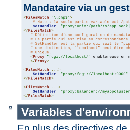
Mandataire via un gest
<
FilesMatch
"\.php$"
>
# Note : la seule partie variable est /pa
SetHandler
"proxy:unix:/path/to/app.sock
</
FilesMatch
>
# Définition d'une configuration de mandat
# La partie qui est mise en correspondance
# SetHandler est la partie qui suit le "pi
# une distinction, "localhost" peut être c
# unique.
<
Proxy
"fcgi://localhost/"
 enablereuse
=
on 
</
Proxy
>
<
FilesMatch
...>
SetHandler
"proxy:fcgi://localhost:9000"
</
FilesMatch
>
<
FilesMatch
...>
SetHandler
"proxy:balancer://myappcluste
</
FilesMatch
>
Variables d'enviro
En plus des directives de 