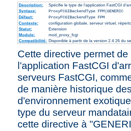
Description:
Spécifie le type de l'application FastCGI d'ar
Syntaxe:
ProxyFCGIBackendType FPM|GENERIC
Défaut:
ProxyFCGIBackendType FPM
Contexte:
configuration globale, serveur virtuel, répert
Statut:
Extension
Module:
mod_proxy_fcgi
Compatibilité:
Disponible à partir de la version 2.4.26 du
Cette directive permet de 
l'application FastCGI d'ar
serveurs FastCGI, comme
de manière historique des
d'environnement exotiques 
type du serveur mandataire
cette directive à "GENERI