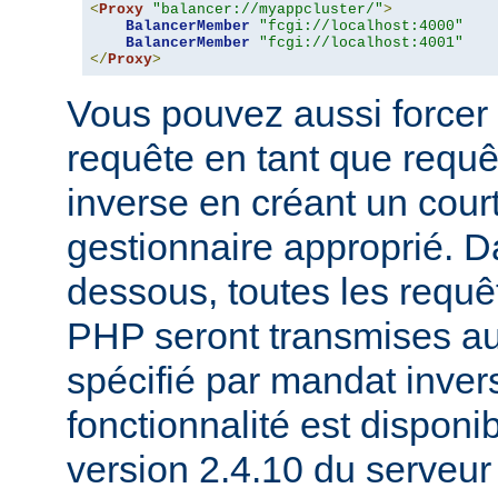
<
Proxy
"balancer://myappcluster/"
>
BalancerMember
"fcgi://localhost:4000"
BalancerMember
"fcgi://localhost:4001"
</
Proxy
>
Vous pouvez aussi forcer 
requête en tant que requ
inverse en créant un court
gestionnaire approprié. D
dessous, toutes les requê
PHP seront transmises a
spécifié par mandat inver
fonctionnalité est disponib
version 2.4.10 du serveu