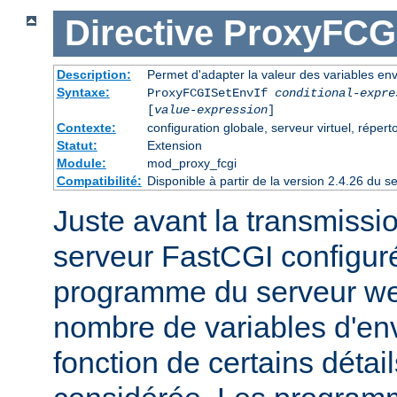
Directive
ProxyFCGI
Description:
Permet d'adapter la valeur des variables e
Syntaxe:
ProxyFCGISetEnvIf
conditional-expre
[
value-expression
]
Contexte:
configuration globale, serveur virtuel, répert
Statut:
Extension
Module:
mod_proxy_fcgi
Compatibilité:
Disponible à partir de la version 2.4.26 du
Juste avant la transmissi
serveur FastCGI configuré
programme du serveur web
nombre de variables d'en
fonction de certains détai