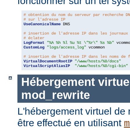
fonctionner sur un tel sys
# obtention du nom du serveur par recherche D
# sur l'adresse IP
UseCanonicalName
 DNS

# insertion de l'adresse IP dans les journaux
# éclater
LogFormat
"%A %h %l %u %t \"%r\" %s %b"
CustomLog
"logs/access_log"
 vcommon

# insertion de l'adresse IP dans les noms de 
VirtualDocumentRootIP
"/www/hosts/%0/docs"
VirtualScriptAliasIP
"/www/hosts/%0/cgi-bin"
Hébergement virtue
mod_rewrite
L'hébergement virtuel de
être effectué en utilisant
m