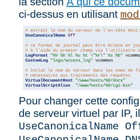
la section
À qui ce docume
ci-dessus en utilisant
mod
# extrait le nom du serveur de l'en-tête Host
UseCanonicalName
Off
# ce format de journal peut être éclaté en jo
# à l'aide du premier champ via l'utilitaire 
LogFormat
"%V %h %l %u %t \"%r\" %s %b"
CustomLog
"logs/access_log"
 vcommon

# inclut le nom du serveur dans les noms de f
# nécessaires aux traitements des requêtes
VirtualDocumentRoot
"/www/hosts/%0/docs"
VirtualScriptAlias
"/www/hosts/%0/cgi-bin"
Pour changer cette config
de serveur virtuel par IP, i
UseCanonicalName Of