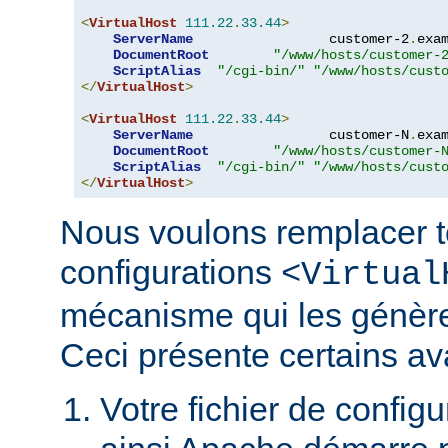
<
VirtualHost
111.22
.
33.44
>
ServerName
                 customer-2
.
exa
DocumentRoot
"/www/hosts/customer-
ScriptAlias
"/cgi-bin/"
"/www/hosts/cust
</
VirtualHost
>
<
VirtualHost
111.22
.
33.44
>
ServerName
                 customer-N
.
exa
DocumentRoot
"/www/hosts/customer-
ScriptAlias
"/cgi-bin/"
"/www/hosts/cust
</
VirtualHost
>
Nous voulons remplacer t
configurations
<Virtual
mécanisme qui les génèr
Ceci présente certains av
Votre fichier de configur