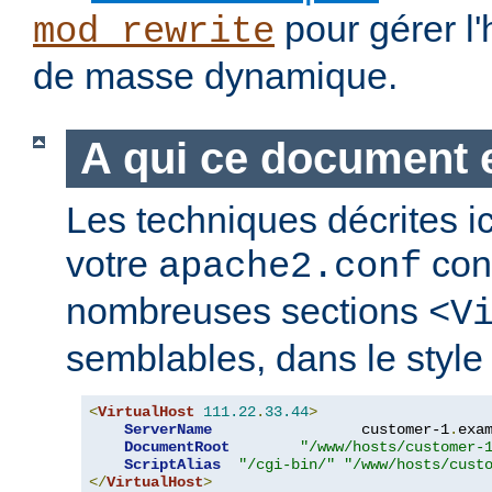
pour gérer l
mod_rewrite
de masse dynamique.
A qui ce document e
Les techniques décrites i
votre
cont
apache2.conf
nombreuses sections
<V
semblables, dans le style 
<
VirtualHost
111.22
.
33.44
>
ServerName
                 customer-1
.
exa
DocumentRoot
"/www/hosts/customer-
ScriptAlias
"/cgi-bin/"
"/www/hosts/cust
</
VirtualHost
>