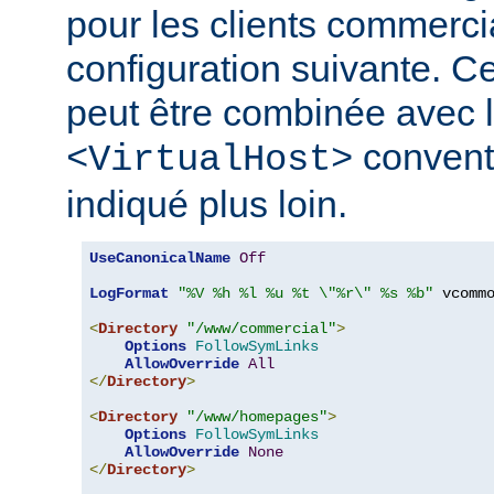
pour les clients commerci
configuration suivante. Ce
peut être combinée avec l
convent
<VirtualHost>
indiqué plus loin.
UseCanonicalName
Off
LogFormat
"%V %h %l %u %t \"%r\" %s %b"
 vcommo
<
Directory
"/www/commercial"
>
Options
FollowSymLinks
AllowOverride
All
</
Directory
>
<
Directory
"/www/homepages"
>
Options
FollowSymLinks
AllowOverride
None
</
Directory
>