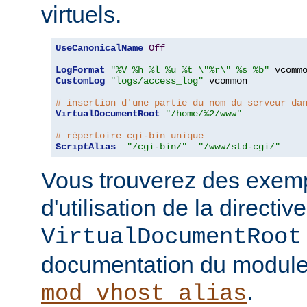
virtuels.
UseCanonicalName
Off
LogFormat
"%V %h %l %u %t \"%r\" %s %b"
CustomLog
"logs/access_log"
 vcommon

# insertion d'une partie du nom du serveur da
VirtualDocumentRoot
"/home/%2/www"
# répertoire cgi-bin unique
ScriptAlias
"/cgi-bin/"
"/www/std-cgi/"
Vous trouverez des exemp
d'utilisation de la directive
VirtualDocumentRoot
documentation du modul
.
mod_vhost_alias