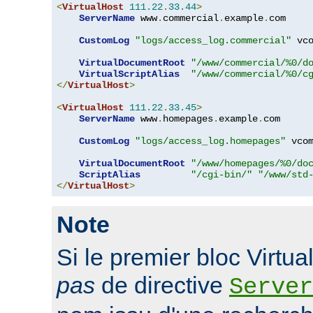
<
VirtualHost
111.22
.
33.44
>
ServerName
 www
.
commercial
.
example
.
com

CustomLog
"logs/access_log.commercial"
 vco
VirtualDocumentRoot
"/www/commercial/%0/d
VirtualScriptAlias
"/www/commercial/%0/c
</
VirtualHost
>
<
VirtualHost
111.22
.
33.45
>
ServerName
 www
.
homepages
.
example
.
com

CustomLog
"logs/access_log.homepages"
 vcom
VirtualDocumentRoot
"/www/homepages/%0/do
ScriptAlias
"/cgi-bin/"
"/www/std
</
VirtualHost
>
Note
Si le premier bloc Virtu
pas
de directive
Server