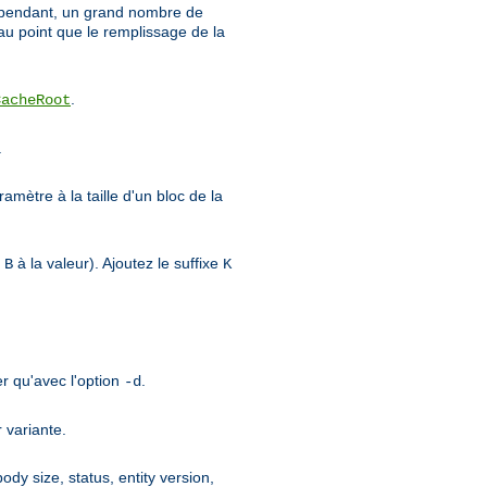
 cependant, un grand nombre de
 au point que le remplissage de la
.
CacheRoot
.
amètre à la taille d'un bloc de la
e
à la valeur). Ajoutez le suffixe
B
K
er qu'avec l'option
.
-d
 variante.
ody size, status, entity version,