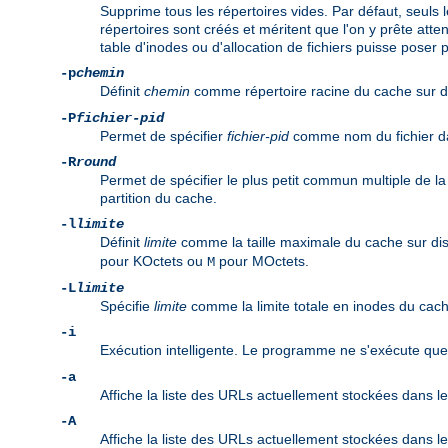
Supprime tous les répertoires vides. Par défaut, seuls
répertoires sont créés et méritent que l'on y prête att
table d'inodes ou d'allocation de fichiers puisse poser pr
-p
chemin
Définit
chemin
comme répertoire racine du cache sur dis
-P
fichier-pid
Permet de spécifier
fichier-pid
comme nom du fichier dan
-R
round
Permet de spécifier le plus petit commun multiple de la t
partition du cache.
-l
limite
Définit
limite
comme la taille maximale du cache sur disq
pour KOctets ou
pour MOctets.
M
-L
limite
Spécifie
limite
comme la limite totale en inodes du cac
-i
Exécution intelligente. Le programme ne s'exécute que l
-a
Affiche la liste des URLs actuellement stockées dans l
-A
Affiche la liste des URLs actuellement stockées dans le c