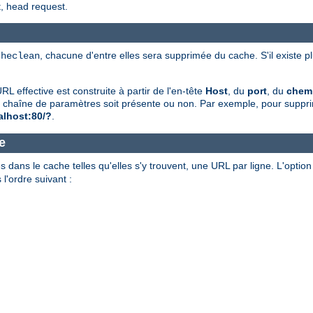
t, head request.
, chacune d'entre elles sera supprimée du cache. S'il existe 
checlean
 effective est construite à partir de l'en-tête
Host
, du
port
, du
chem
'une chaîne de paramètres soit présente ou non. Par exemple, pour supp
calhost:80/?
.
e
 dans le cache telles qu'elles s'y trouvent, une URL par ligne. L'optio
'ordre suivant :