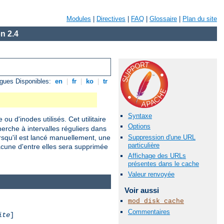
Modules
|
Directives
|
FAQ
|
Glossaire
|
Plan du site
n 2.4
gues Disponibles:
en
|
fr
|
ko
|
tr
Syntaxe
ou d'inodes utilisés. Cet utilitaire
Options
erche à intervalles réguliers dans
Suppression d'une URL
squ'il est lancé manuellement, une
particulière
acune d'entre elles sera supprimée
Affichage des URLs
présentes dans le cache
Valeur renvoyée
Voir aussi
mod_disk_cache
Commentaires
ite
]