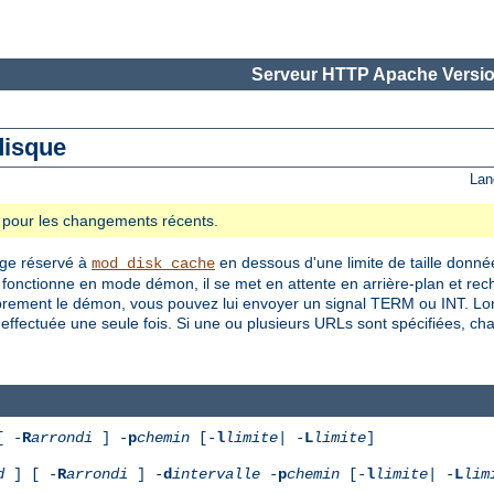
Serveur HTTP Apache Versio
disque
Lan
se pour les changements récents.
age réservé à
en dessous d'une limite de taille donnée 
mod_disk_cache
fonctionne en mode démon, il se met en attente en arrière-plan et rech
oprement le démon, vous pouvez lui envoyer un signal TERM ou INT. Lor
ffectuée une seule fois. Si une ou plusieurs URLs sont spécifiées, ch
[ -
R
arrondi
] -
p
chemin
[-
l
limite
| -
L
limite
]
d
] [ -
R
arrondi
] -
d
intervalle
-
p
chemin
[-
l
limite
| -
L
lim