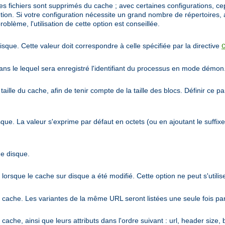
 les fichiers sont supprimés du cache ; avec certaines configurations,
ention. Si votre configuration nécessite un grand nombre de répertoires,
oblème, l'utilisation de cette option est conseillée.
que. Cette valeur doit correspondre à celle spécifiée par la directive
s le lequel sera enregistré l'identifiant du processus en mode démon
aille du cache, afin de tenir compte de la taille des blocs. Définir ce par
ue. La valeur s'exprime par défaut en octets (ou en ajoutant le suffix
he disque.
orsque le cache sur disque a été modifié. Cette option ne peut s'utilis
e cache. Les variantes de la même URL seront listées une seule fois par
ache, ainsi que leurs attributs dans l'ordre suivant : url, header size, b