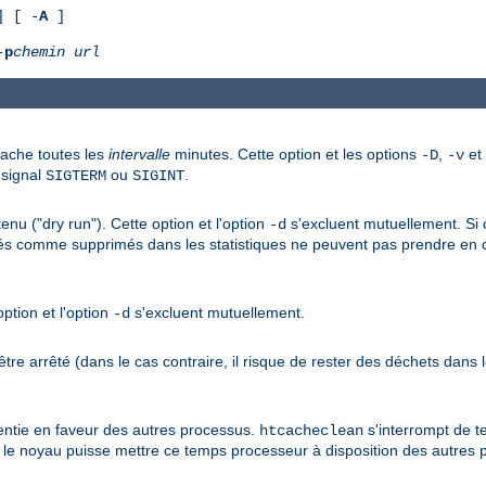
 [ -
A
]
-
p
chemin
url
cache toutes les
intervalle
minutes. Cette option et les options
,
et
-D
-v
 signal
ou
.
SIGTERM
SIGINT
 ("dry run"). Cette option et l'option
s'excluent mutuellement. Si
-d
alés comme supprimés dans les statistiques ne peuvent pas prendre en 
ption et l'option
s'excluent mutuellement.
-d
e arrêté (dans le cas contraire, il risque de rester des déchets dans 
lentie en faveur des autres processus.
s'interrompt de 
htcacheclean
ue le noyau puisse mettre ce temps processeur à disposition des autres 