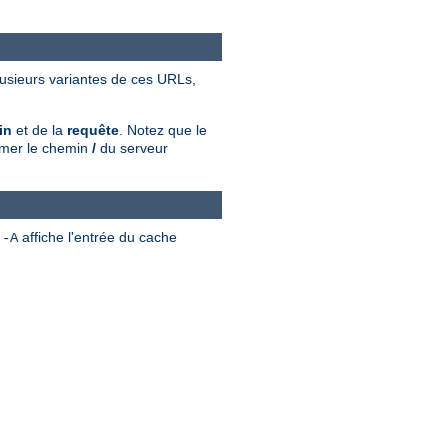
plusieurs variantes de ces URLs,
in
et de la
requête
. Notez que le
rimer le chemin
/
du serveur
n
affiche l'entrée du cache
-A