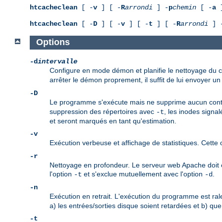
htcacheclean
[ -
v
] [ -
R
arrondi
] -
p
chemin
[ -
a
]
htcacheclean
[ -
D
] [ -
v
] [ -
t
] [ -
R
arrondi
] 
Options
-d
intervalle
Configure en mode démon et planifie le nettoyage du 
arrêter le démon proprement, il suffit de lui envoyer un
-D
Le programme s'exécute mais ne supprime aucun contenu
suppression des répertoires avec
, les inodes sign
-t
et seront marqués en tant qu'estimation.
-v
Exécution verbeuse et affichage de statistiques. Cette o
-r
Nettoyage en profondeur. Le serveur web Apache doit êtr
l'option
et s'exclue mutuellement avec l'option
.
-t
-d
-n
Exécution en retrait. L'exécution du programme est ra
a) les entrées/sorties disque soient retardées et b) q
-t