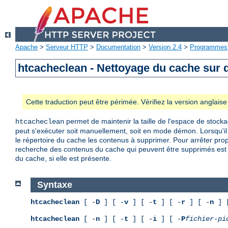
Apache
>
Serveur HTTP
>
Documentation
>
Version 2.4
>
Programmes
htcacheclean - Nettoyage du cache sur 
Cette traduction peut être périmée. Vérifiez la version anglai
permet de maintenir la taille de l'espace de stock
htcacheclean
peut s'exécuter soit manuellement, soit en mode démon. Lorsqu'il 
le répertoire du cache les contenus à supprimer. Pour arrêter pr
recherche des contenus du cache qui peuvent être supprimés est e
du cache, si elle est présente.
Syntaxe
htcacheclean
[ -
D
] [ -
v
] [ -
t
] [ -
r
] [ -
n
] 
htcacheclean
[ -
n
] [ -
t
] [ -
i
] [ -
P
fichier-pi