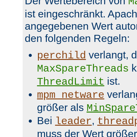
Der Wertebereich von
M
ist eingeschränkt. Apach
angegebenen Wert aut
den folgenden Regeln:
verlangt, 
perchild
k
MaxSpareThreads
ist.
ThreadLimit
verlan
mpm_netware
größer als
MinSpare
Bei
,
leader
thread
muss der Wert größer