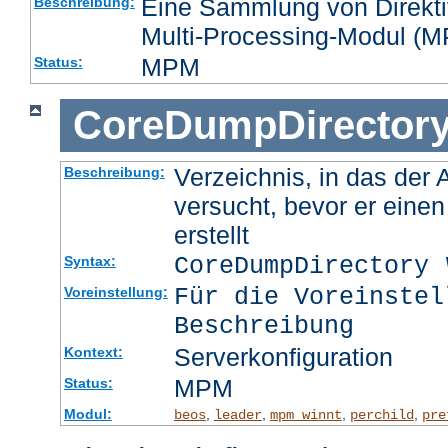
Eine Sammlung von Direktiv
Beschreibung:
Multi-Processing-Modul (MP
MPM
Status:
CoreDumpDirector
Verzeichnis, in das der
Beschreibung:
versucht, bevor er eine
erstellt
CoreDumpDirectory
Syntax:
Für die Voreinstel
Voreinstellung:
Beschreibung
Serverkonfiguration
Kontext:
MPM
Status:
Modul:
,
,
,
,
beos
leader
mpm_winnt
perchild
pre