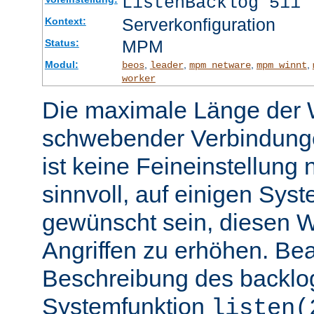
ListenBacklog 511
Serverkonfiguration
Kontext:
MPM
Status:
Modul:
,
,
,
,
beos
leader
mpm_netware
mpm_winnt
worker
Die maximale Länge der 
schwebender Verbindunge
ist keine Feineinstellung
sinnvoll, auf einigen Sys
gewünscht sein, diesen 
Angriffen zu erhöhen. Be
Beschreibung des backlo
Systemfunktion
listen(