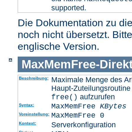
supported.
Die Dokumentation zu die
noch nicht übersetzt. Bitt
englische Version.
MaxMemFree
-
Direk
Maximale Menge des Arb
Beschreibung:
Haupt-Zuteilungsroutine
aufzurufen
free()
MaxMemFree
KBytes
Syntax:
MaxMemFree 0
Voreinstellung:
Serverkonfiguration
Kontext: