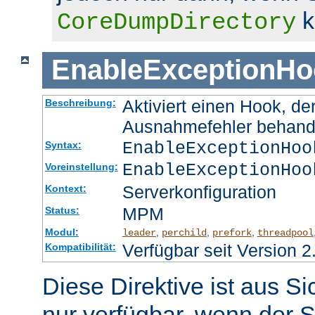
k
CoreDumpDirectory
EnableExceptionHo
Aktiviert einen Hook, d
Beschreibung:
Ausnahmefehler behand
EnableExceptionHoo
Syntax:
EnableExceptionHoo
Voreinstellung:
Serverkonfiguration
Kontext:
MPM
Status:
Modul:
,
,
,
leader
perchild
prefork
threadpool
Verfügbar seit Version 2
Kompatibilität:
Diese Direktive ist aus S
nur verfügbar, wenn der S