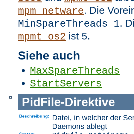
. Die Vorei
mpm_netware
. D
MinSpareThreads 1
ist
.
mpmt_os2
5
Siehe auch
MaxSpareThreads
StartServers
PidFile
-
Direktive
Datei, in welcher der Se
Beschreibung:
Daemons ablegt
Syntax: