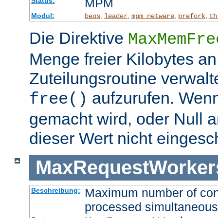
MPM
Status:
Modul:
,
,
,
,
beos
leader
mpm_netware
prefork
th
Die Direktive
MaxMemFre
Menge freier Kilobytes an
Zuteilungsroutine verwalt
aufzurufen. Wen
free()
gemacht wird, oder Null a
dieser Wert nicht eingesc
MaxRequestWorker
Maximum number of conne
Beschreibung:
processed simultaneous