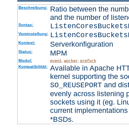
Ratio between the numbe
Beschreibung:
and the number of listen
ListenCoresBucket
Syntax:
ListenCoresBuckets
Voreinstellung:
Serverkonfiguration
Kontext:
MPM
Status:
Modul:
,
,
event
worker
prefork
Available in Apache HTT
Kompatibilität:
kernel supporting the so
and dist
SO_REUSEPORT
evenly across listening p
sockets using it (eg. Lin
current implementations
*BSDs.