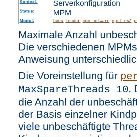
Serverkonfiguration
Kontext:
MPM
Status:
Modul:
,
,
,
,
beos
leader
mpm_netware
mpmt_os2
p
Maximale Anzahl unbeschä
Die verschiedenen MPMs
Anweisung unterschiedlic
Die Voreinstellung für
pe
.
MaxSpareThreads 10
die Anzahl der unbeschäf
der Basis einzelner Kind
viele unbeschäftigte Thre