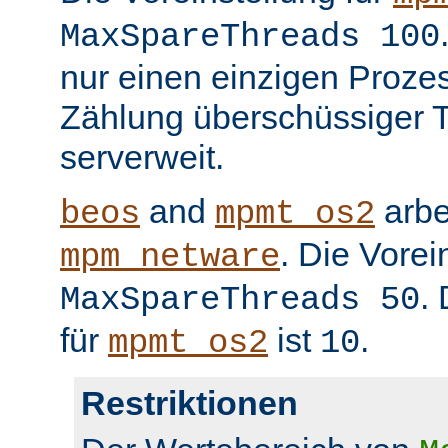
MaxSpareThreads 100
nur einen einzigen Prozess
Zählung überschüssiger T
serverweit.
and
arbe
beos
mpmt_os2
. Die Vorei
mpm_netware
.
MaxSpareThreads 50
für
ist
.
mpmt_os2
10
Restriktionen