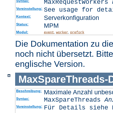
MaxRequestWorkers
Syntax:
See usage for deta
Voreinstellung:
Serverkonfiguration
Kontext:
MPM
Status:
Modul:
,
,
event
worker
prefork
Die Dokumentation zu die
noch nicht übersetzt. Bitt
englische Version.
MaxSpareThreads
-
D
Maximale Anzahl unbesc
Beschreibung:
MaxSpareThreads
An
Syntax:
Für Details siehe 
Voreinstellung: