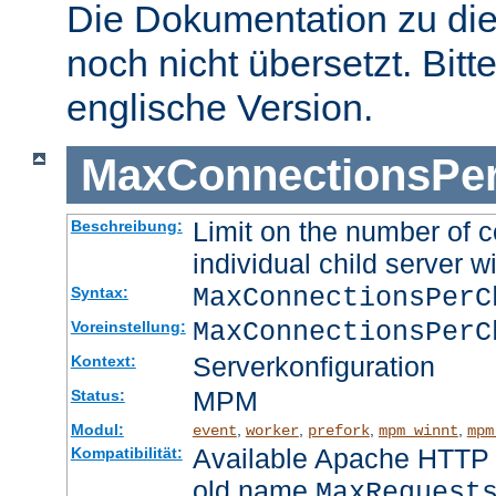
Die Dokumentation zu die
noch nicht übersetzt. Bitt
englische Version.
MaxConnectionsPer
Limit on the number of c
Beschreibung:
individual child server wi
MaxConnectionsPer
Syntax:
MaxConnectionsPerC
Voreinstellung:
Serverkonfiguration
Kontext:
MPM
Status:
Modul:
,
,
,
,
event
worker
prefork
mpm_winnt
mpm
Available Apache HTTP S
Kompatibilität:
old name
MaxRequest