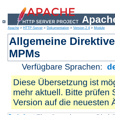
Apache
Apache
>
HTTP-Server
>
Dokumentation
>
Version 2.4
>
Module
Allgemeine Direktiv
MPMs
Verfügbare Sprachen:
d
Diese Übersetzung ist mög
mehr aktuell. Bitte prüfen 
Version auf die neuesten