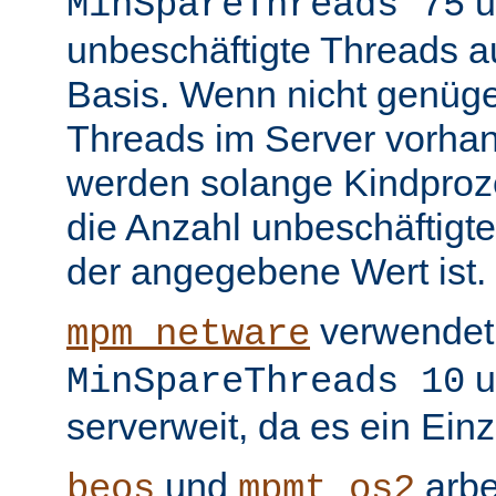
u
MinSpareThreads 75
unbeschäftigte Threads au
Basis. Wenn nicht genüge
Threads im Server vorha
werden solange Kindproze
die Anzahl unbeschäftigte
der angegebene Wert ist.
verwendet 
mpm_netware
u
MinSpareThreads 10
serverweit, da es ein Ein
und
arbe
beos
mpmt_os2