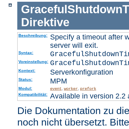
GracefulShutdownT
Direktive
Specify a timeout after 
Beschreibung:
server will exit.
GracefulShutdownT
Syntax:
GracefulShutdownTi
Voreinstellung:
Serverkonfiguration
Kontext:
MPM
Status:
Modul:
,
,
event
worker
prefork
Available in version 2.2 
Kompatibilität:
Die Dokumentation zu die
noch nicht übersetzt. Bitt