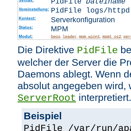
PidFile
Dateiname
PidFile logs/httpd
Voreinstellung:
Serverkonfiguration
Kontext:
MPM
Status:
Modul:
,
,
,
,
beos
leader
mpm_winnt
mpmt_os2
per
Die Direktive
be
PidFile
welcher der Server die P
Daemons ablegt. Wenn de
absolut angegeben wird, w
interpretiert
ServerRoot
Beispiel
PidFile /var/run/ap