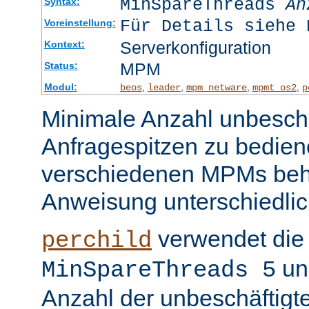
MinSpareThreads
An
Syntax:
Für Details siehe 
Voreinstellung:
Serverkonfiguration
Kontext:
MPM
Status:
Modul:
,
,
,
,
beos
leader
mpm_netware
mpmt_os2
p
Minimale Anzahl unbeschä
Anfragespitzen zu bedien
verschiedenen MPMs beh
Anweisung unterschiedlic
verwendet die 
perchild
un
MinSpareThreads 5
Anzahl der unbeschäftigt